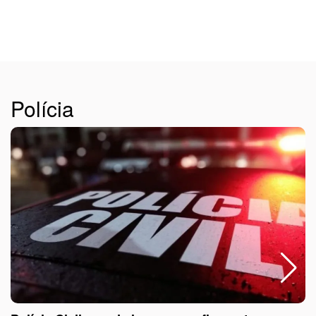
sc
Polícia