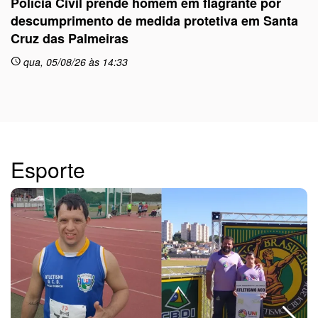
Polícia Civil prende homem em flagrante por
descumprimento de medida protetiva em Santa
Cruz das Palmeiras
sc
qua, 05/08/26 às 14:33
schedule
Esporte