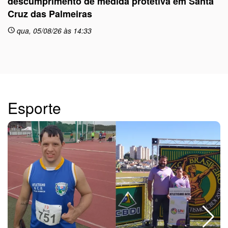
descumprimento de medida protetiva em Santa
Cruz das Palmeiras
sc
qua, 05/08/26 às 14:33
schedule
Esporte