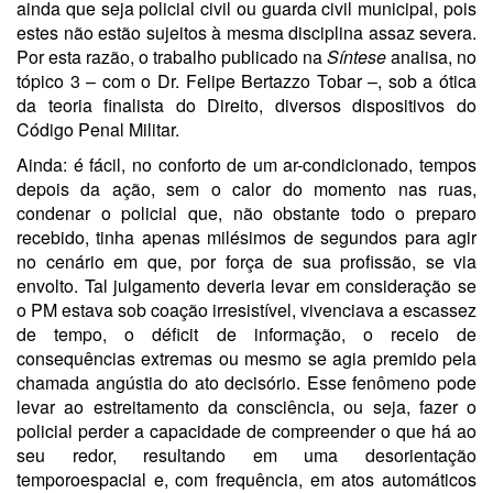
ainda que seja policial civil ou guarda civil municipal, pois
estes não estão sujeitos à mesma disciplina assaz severa.
Por esta razão, o trabalho publicado na
Síntese
analisa, no
tópico 3 – com o Dr. Felipe Bertazzo Tobar –, sob a ótica
da teoria finalista do Direito, diversos dispositivos do
Código Penal Militar.
Ainda: é fácil, no conforto de um ar-condicionado, tempos
depois da ação, sem o calor do momento nas ruas,
condenar o policial que, não obstante todo o preparo
recebido, tinha apenas milésimos de segundos para agir
no cenário em que, por força de sua profissão, se via
envolto. Tal julgamento deveria levar em consideração se
o PM estava sob coação irresistível, vivenciava a escassez
de tempo, o déficit de informação, o receio de
consequências extremas ou mesmo se agia premido pela
chamada angústia do ato decisório. Esse fenômeno pode
levar ao estreitamento da consciência, ou seja, fazer o
policial perder a capacidade de compreender o que há ao
seu redor, resultando em uma desorientação
temporoespacial e, com frequência, em atos automáticos