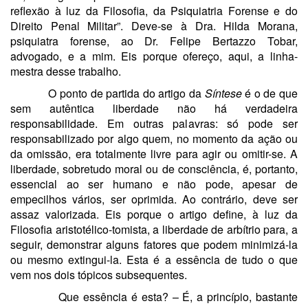
reflexão à luz da Filosofia, da Psiquiatria Forense e do
Direito Penal Militar”. Deve-se à Dra. Hilda Morana,
psiquiatra forense, ao Dr. Felipe Bertazzo Tobar,
advogado, e a mim. Eis porque ofereço, aqui, a linha-
mestra desse trabalho.
O ponto de partida do artigo da
Síntese
é o de que
sem autêntica liberdade não há verdadeira
responsabilidade. Em outras palavras: só pode ser
responsabilizado por algo quem, no momento da ação ou
da omissão, era totalmente livre para agir ou omitir-se. A
liberdade, sobretudo moral ou de consciência, é, portanto,
essencial ao ser humano e não pode, apesar de
empecilhos vários, ser oprimida. Ao contrário, deve ser
assaz valorizada. Eis porque o artigo define, à luz da
Filosofia aristotélico-tomista, a liberdade de arbítrio para, a
seguir, demonstrar alguns fatores que podem minimizá-la
ou mesmo extingui-la. Esta é a essência de tudo o que
vem nos dois tópicos subsequentes.
Que essência é esta? – É, a princípio, bastante