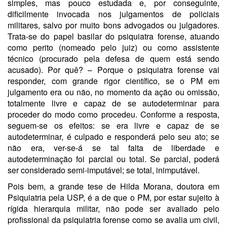
simples, mas pouco estudada e, por conseguinte,
dificilmente invocada nos julgamentos de policiais
militares, salvo por muito bons advogados ou julgadores.
Trata-se do papel basilar do psiquiatra forense, atuando
como perito (nomeado pelo juiz) ou como assistente
técnico (procurado pela defesa de quem está sendo
acusado). Por quê? – Porque o psiquiatra forense vai
responder, com grande rigor científico, se o PM em
julgamento era ou não, no momento da ação ou omissão,
totalmente livre e capaz de se autodeterminar para
proceder do modo como procedeu. Conforme a resposta,
seguem-se os efeitos: se era livre e capaz de se
autodeterminar, é culpado e responderá pelo seu ato; se
não era, ver-se-á se tal falta de liberdade e
autodeterminação foi parcial ou total. Se parcial, poderá
ser considerado semi-imputável; se total, inimputável.
Pois bem, a grande tese de Hilda Morana, doutora em
Psiquiatria pela USP, é a de que o PM, por estar sujeito à
rígida hierarquia militar, não pode ser avaliado pelo
profissional da psiquiatria forense como se avalia um civil,