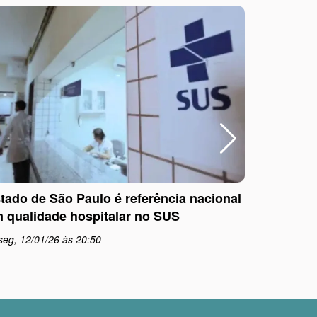
tado de São Paulo é referência nacional
Outubro R
 qualidade hospitalar no SUS
informaç
seg, 12/01/26 às 20:50
qua, 01/1
schedule