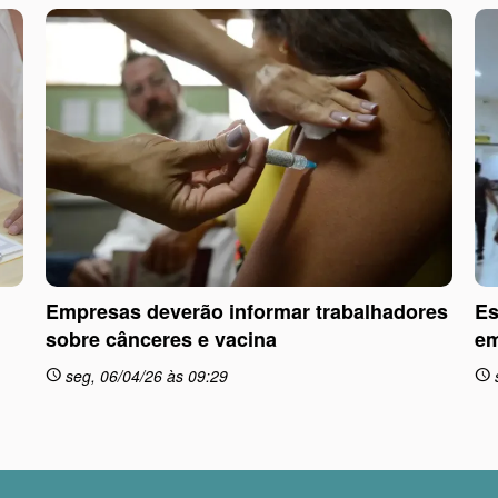
Empresas deverão informar trabalhadores
Es
sobre cânceres e vacina
em
seg, 06/04/26 às 09:29
schedule
schedule