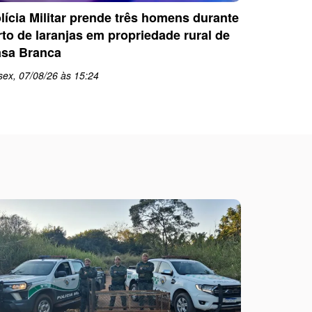
lícia Militar prende três homens durante
Polícia M
rto de laranjas em propriedade rural de
ex-compa
sa Branca
em Casa 
sex, 07/08/26 às 15:24
sex, 07/08
schedule