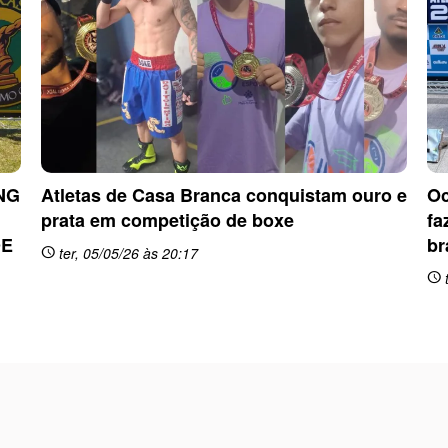
NG
Atletas de Casa Branca conquistam ouro e
Oc
prata em competição de boxe
fa
DE
br
ter, 05/05/26 às 20:17
schedule
t
schedule