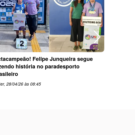
tacampeão! Felipe Junqueira segue
Equipe P
zendo história no paradesporto
conquista
asileiro
PARESP d
er, 28/04/26 às 08:45
qua, 22/0
schedule