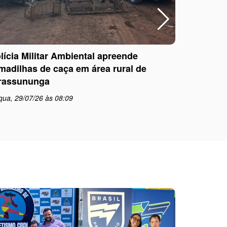
lícia Militar Ambiental apreende
Polícia Mi
madilhas de caça em área rural de
com dire
rassununga
pela Jus
qua, 29/07/26 às 08:09
qua, 29/0
schedule