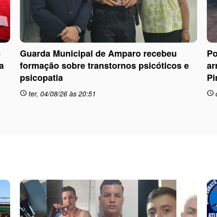
e
Guarda Municipal de Amparo recebeu
Po
a
formação sobre transtornos psicóticos e
ar
psicopatia
Pi
ter, 04/08/26 às 20:51
schedule
schedule