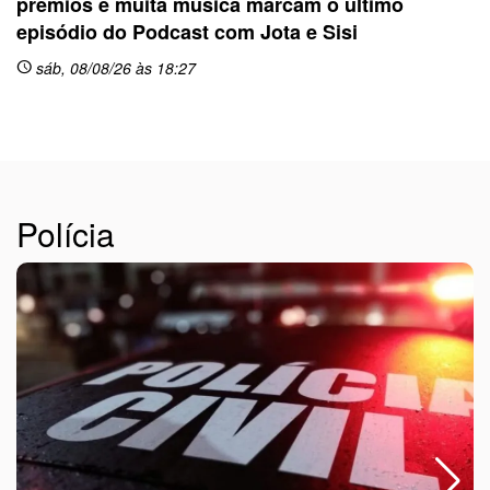
prêmios e muita música marcam o último
sc
episódio do Podcast com Jota e Sisi
sáb, 08/08/26 às 18:27
schedule
Polícia