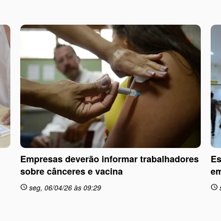
Empresas deverão informar trabalhadores
Es
sobre cânceres e vacina
em
seg, 06/04/26 às 09:29
schedule
schedule