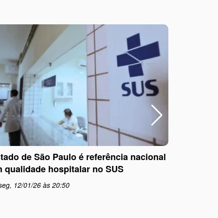
tado de São Paulo é referência nacional
Outubro R
 qualidade hospitalar no SUS
informaç
seg, 12/01/26 às 20:50
qua, 01/1
schedule