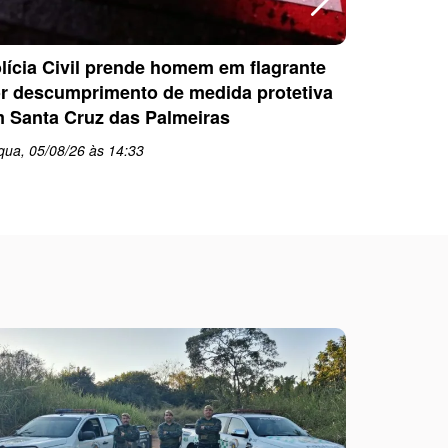
lícia Civil prende homem em flagrante
Guarda M
r descumprimento de medida protetiva
formação 
 Santa Cruz das Palmeiras
psicopati
qua, 05/08/26 às 14:33
ter, 04/08
schedule