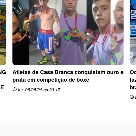
NG
Atletas de Casa Branca conquistam ouro e
Oc
prata em competição de boxe
fa
DE
br
ter, 05/05/26 às 20:17
schedule
t
schedule