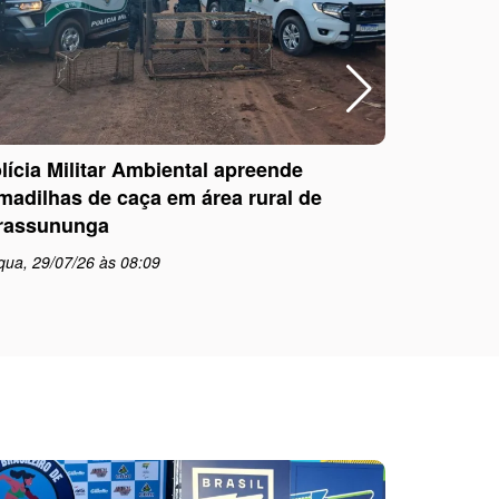
lícia Militar Ambiental apreende
Polícia Mi
madilhas de caça em área rural de
com dire
rassununga
pela Jus
qua, 29/07/26 às 08:09
qua, 29/0
schedule