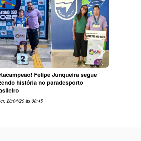
tacampeão! Felipe Junqueira segue
Equipe P
zendo história no paradesporto
conquista
asileiro
PARESP d
er, 28/04/26 às 08:45
qua, 22/0
schedule