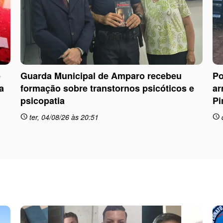
e
Guarda Municipal de Amparo recebeu
Po
a
formação sobre transtornos psicóticos e
ar
psicopatia
Pi
ter, 04/08/26 às 20:51
schedule
schedule