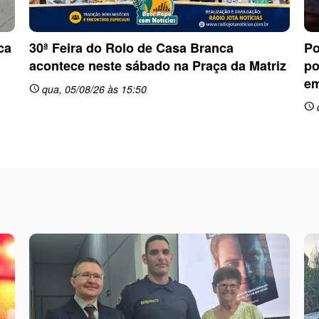
ca
30ª Feira do Rolo de Casa Branca
Po
acontece neste sábado na Praça da Matriz
po
em
qua, 05/08/26 às 15:50
schedule
schedule