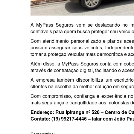
A
MyPass Seguros
vem se destacando no mer
confiáveis para quem busca proteger seu veículo
Com atendimento personalizado e planos acessí
possam assegurar seus veículos, independent
tornar a proteção veicular mais democrática e ac
Além disso, a
MyPass Seguros
conta com cobert
através de contratação digital, facilitando o ace
A empresa também disponibiliza um escritório
clientes na escolha da melhor solução em seguro
Com compromisso, confiança e experiência no
mais segurança e tranquilidade aos motoristas de
Endereço: Rua Ipiranga nº 526 – Centro de
Ca
Contato: (19) 99217-4446 – falar com João Pau
Compartilhe: