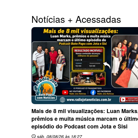
Notícias + Acessadas
Mais de 8 mil visualizações: Luan Marks
prêmios e muita música marcam o últim
episódio do Podcast com Jota e Sisi
sáb, 08/08/26 às 18:27
schedule