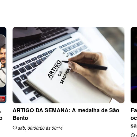
,
ARTIGO DA SEMANA: A medalha de São
Fa
o
Bento
oc
sa
sáb, 08/08/26 às 08:14
schedule
schedule