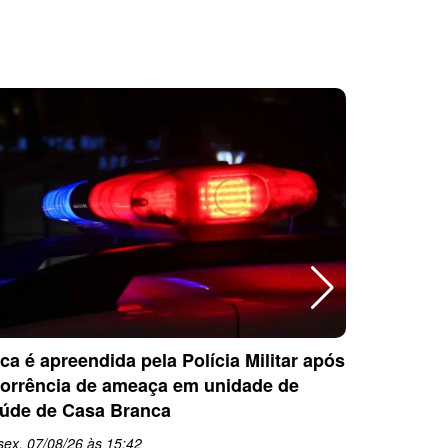
ca é apreendida pela Polícia Militar após
Polícia M
orrência de ameaça em unidade de
furto de 
úde de Casa Branca
Casa Bra
sex, 07/08/26 às 15:42
sex, 07/08
schedule