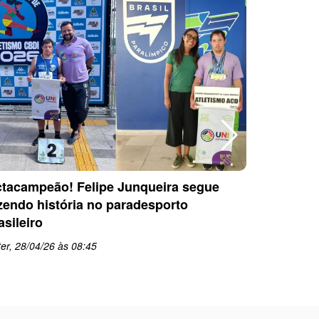
tacampeão! Felipe Junqueira segue
Equipe P
zendo história no paradesporto
conquista
asileiro
PARESP d
er, 28/04/26 às 08:45
qua, 22/0
schedule