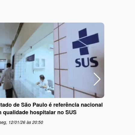
tado de São Paulo é referência nacional
Outubro R
 qualidade hospitalar no SUS
informaç
seg, 12/01/26 às 20:50
qua, 01/1
schedule