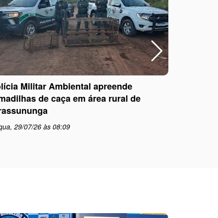
lícia Militar Ambiental apreende
Polícia Mi
madilhas de caça em área rural de
com dire
rassununga
pela Jus
qua, 29/07/26 às 08:09
qua, 29/0
schedule