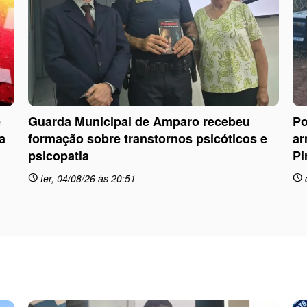
e
Guarda Municipal de Amparo recebeu
Po
a
formação sobre transtornos psicóticos e
ar
psicopatia
Pi
ter, 04/08/26 às 20:51
schedule
schedule