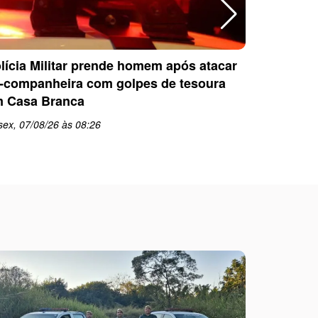
lícia Militar prende homem após atacar
OAB Casa
-companheira com golpes de tesoura
com pales
 Casa Branca
perícia fo
sex, 07/08/26 às 08:26
qui, 06/08
schedule