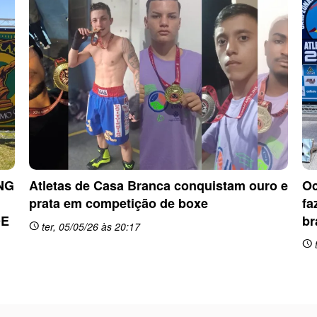
NG
Atletas de Casa Branca conquistam ouro e
Oc
prata em competição de boxe
fa
DE
br
ter, 05/05/26 às 20:17
schedule
t
schedule