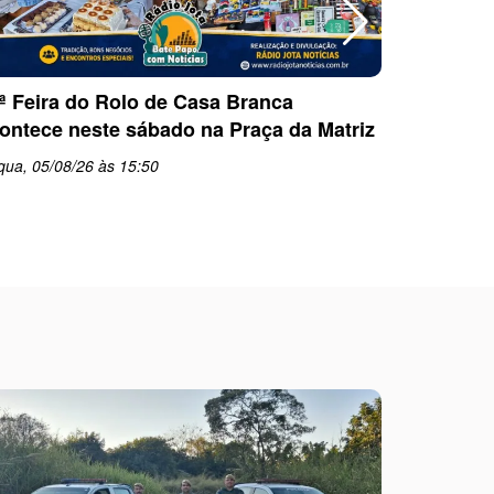
ª Feira do Rolo de Casa Branca
Polícia C
ontece neste sábado na Praça da Matriz
por desc
em Santa
qua, 05/08/26 às 15:50
qua, 05/0
schedule