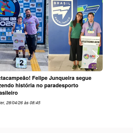
tacampeão! Felipe Junqueira segue
Equipe P
zendo história no paradesporto
conquista
asileiro
PARESP d
er, 28/04/26 às 08:45
qua, 22/0
schedule