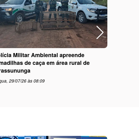
lícia Militar Ambiental apreende
Polícia Mi
madilhas de caça em área rural de
com dire
rassununga
pela Jus
qua, 29/07/26 às 08:09
qua, 29/0
schedule