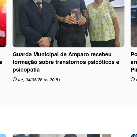
e
Guarda Municipal de Amparo recebeu
Po
a
formação sobre transtornos psicóticos e
ar
psicopatia
Pi
ter, 04/08/26 às 20:51
schedule
schedule