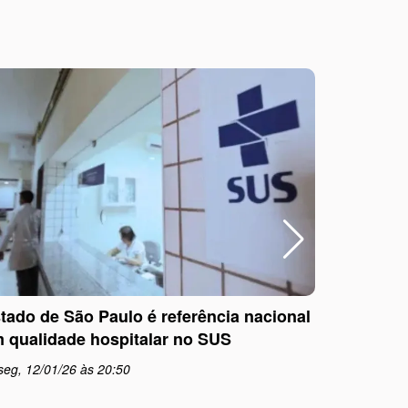
tado de São Paulo é referência nacional
Outubro R
 qualidade hospitalar no SUS
informaç
seg, 12/01/26 às 20:50
qua, 01/1
schedule