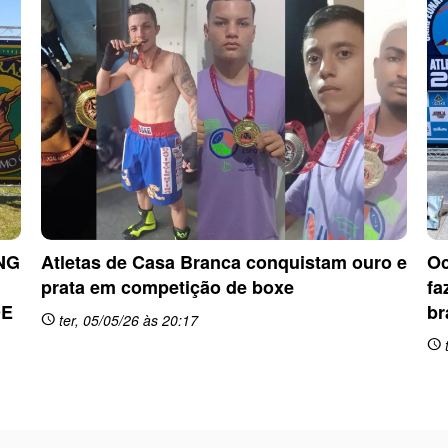
NG
Atletas de Casa Branca conquistam ouro e
Oc
prata em competição de boxe
fa
DE
br
ter, 05/05/26 às 20:17
schedule
t
schedule