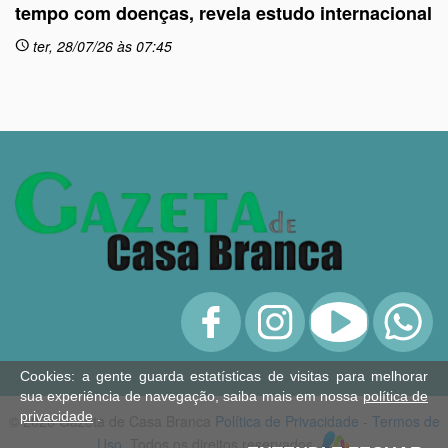
tempo com doenças, revela estudo internacional
ter, 28/07/26 às 07:45
schedule
sc
Cookies: a gente guarda estatísticas de visitas para melhorar
sua experiência de navegação, saiba mais em nossa
política de
privacidade
.
© 2026 Gazeta de Casa Branca
Política de Privacidade
-
Termos de
Uso
. Todos os direitos reservados.