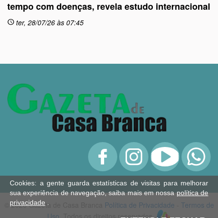
tempo com doenças, revela estudo internacional
ter, 28/07/26 às 07:45
schedule
sc
Cookies: a gente guarda estatísticas de visitas para melhorar
sua experiência de navegação, saiba mais em nossa
política de
privacidade
.
© 2026 Gazeta de Casa Branca
Política de Privacidade
-
Termos de
Uso
. Todos os direitos reservados.