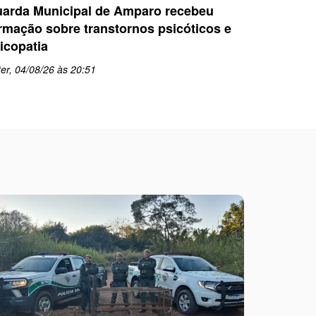
arda Municipal de Amparo recebeu
Mulher é 
rmação sobre transtornos psicóticos e
por tráfi
icopatia
Bernardo
er, 04/08/26 às 20:51
ter, 04/08
schedule