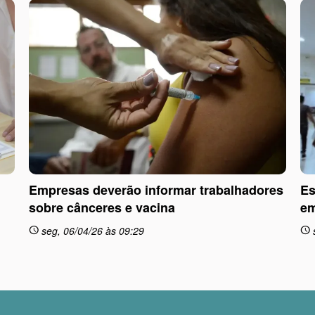
Empresas deverão informar trabalhadores
Es
sobre cânceres e vacina
em
seg, 06/04/26 às 09:29
schedule
schedule