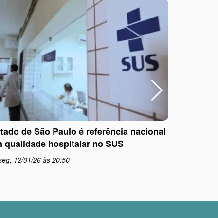
tado de São Paulo é referência nacional
Outubro R
 qualidade hospitalar no SUS
informaç
seg, 12/01/26 às 20:50
qua, 01/1
schedule