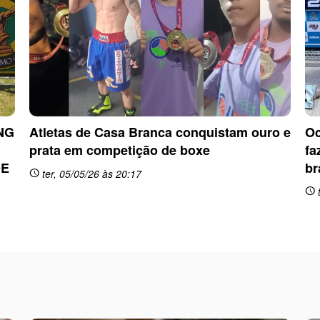
NG
Atletas de Casa Branca conquistam ouro e
Oc
prata em competição de boxe
fa
DE
br
ter, 05/05/26 às 20:17
schedule
t
schedule