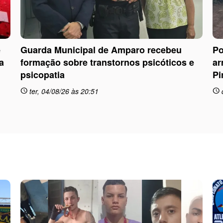
e
Guarda Municipal de Amparo recebeu
Po
a
formação sobre transtornos psicóticos e
ar
psicopatia
Pi
ter, 04/08/26 às 20:51
schedule
schedule