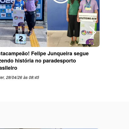
tacampeão! Felipe Junqueira segue
Equipe P
zendo história no paradesporto
conquista
asileiro
PARESP d
er, 28/04/26 às 08:45
qua, 22/0
schedule