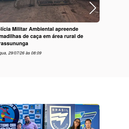
lícia Militar Ambiental apreende
Polícia Mi
madilhas de caça em área rural de
com dire
rassununga
pela Jus
qua, 29/07/26 às 08:09
qua, 29/0
schedule