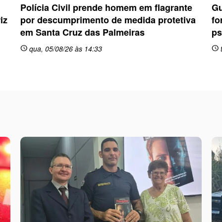
Polícia Civil prende homem em flagrante
Gu
iz
por descumprimento de medida protetiva
fo
em Santa Cruz das Palmeiras
ps
qua, 05/08/26 às 14:33
t
schedule
schedule