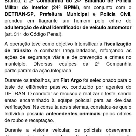
Branca, a
2ª Companhia do 24º Batalhão de Polícia
Militar do Interior (24º BPM/I)
, em conjunto com o
DETRAN-SP
,
Prefeitura Municipal
e
Polícia Civil
,
prendeu em flagrante um homem pelo crime de
adulteração de sinal identificador de veículo automotor
(art. 311 do Código Penal).
A operação teve como objetivo intensificar a
fiscalização
de trânsito
e combater irregularidades, reforçando as
ações de segurança viária e de prevenção a crimes no
município. Diversas equipes da 2ª Companhia
participaram da ação integrada.
Durante os trabalhos, um
Fiat Argo
foi selecionado para o
teste de etilômetro passivo, conduzido por agentes do
DETRAN. O condutor se recusou a realizar o teste, sendo
então encaminhado à equipe policial para as devidas
verificações. Na consulta aos sistemas, constatou-se que o
indivíduo possuía
antecedentes criminais
pelos crimes
de roubo e receptação.
Durante a vistoria veicular, os policiais observaram