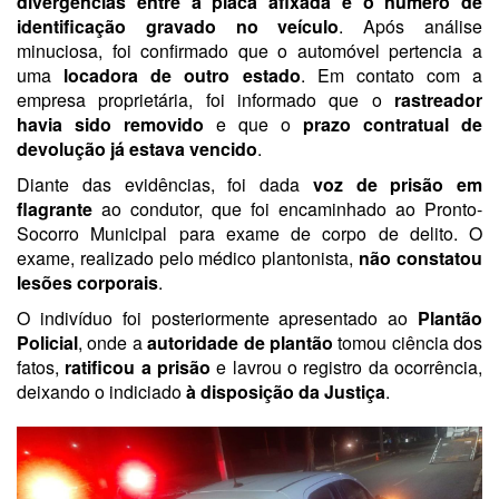
divergências entre a placa afixada e o número de
identificação gravado no veículo
. Após análise
minuciosa, foi confirmado que o automóvel pertencia a
uma
locadora de outro estado
. Em contato com a
empresa proprietária, foi informado que o
rastreador
havia sido removido
e que o
prazo contratual de
devolução já estava vencido
.
Diante das evidências, foi dada
voz de prisão em
flagrante
ao condutor, que foi encaminhado ao Pronto-
Socorro Municipal para exame de corpo de delito. O
exame, realizado pelo médico plantonista,
não constatou
lesões corporais
.
O indivíduo foi posteriormente apresentado ao
Plantão
Policial
, onde a
autoridade de plantão
tomou ciência dos
fatos,
ratificou a prisão
e lavrou o registro da ocorrência,
deixando o indiciado
à disposição da Justiça
.