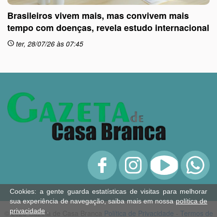
Brasileiros vivem mais, mas convivem mais
tempo com doenças, revela estudo internacional
ter, 28/07/26 às 07:45
schedule
sc
Cookies: a gente guarda estatísticas de visitas para melhorar
sua experiência de navegação, saiba mais em nossa
política de
privacidade
.
© 2026 Gazeta de Casa Branca
Política de Privacidade
-
Termos de